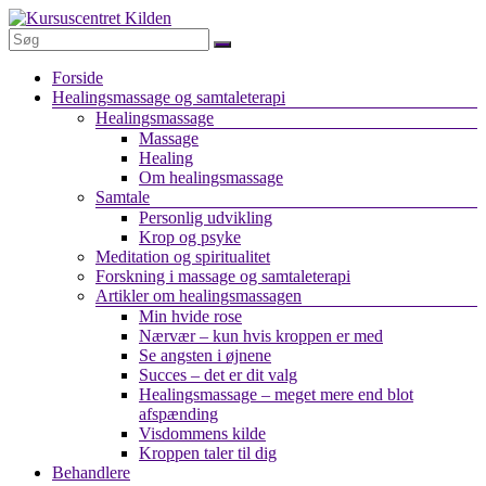
Skip
to
content
Kursuscentret
Menu
Forside
Kilden
Healingsmassage og samtaleterapi
Healingsmassage
Healingsmassage
Massage
&
Healing
samtaleterapi
Om healingsmassage
Samtale
Personlig udvikling
Krop og psyke
Meditation og spiritualitet
Forskning i massage og samtaleterapi
Artikler om healingsmassagen
Min hvide rose
Nærvær – kun hvis kroppen er med
Se angsten i øjnene
Succes – det er dit valg
Healingsmassage – meget mere end blot
afspænding
Visdommens kilde
Kroppen taler til dig
Behandlere