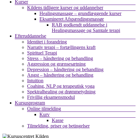
Kurser
Kildens tidligere kurser og uddannelser
Healingsmassage – grundlæggende kurser
Eksamineret Afspændingsmassør
RAB godkendt uddannelse i
Healingsmassage og Samtale terapi
Efteruddannelse
Identitet i forandring
Narrativ terapi – fortællingens kraft
Spirituel Terapi
Stress – håndtering og behandling
Aggression og grænsesætning
Depression – håndtering og behandling
Angst – håndtering og behandling
Intuition
Coahing, NLP og terapeutisk yoga
Spektralhealing og drømmetydning
Frivillig eksamensmodul
Kursusprogram
Online tilmelding
Kurv
Kasse
Tilmelding, priser og betingelser