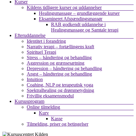
Kurser
Kildens tidligere kurser og uddannelser
Healingsmassage – grundlæggende kurser
Eksamineret Afspændingsmassør
RAB godkendt uddannelse i
Healingsmassage og Samtale terapi
Efteruddannelse
Identitet i forandring
Narrativ terapi – fortællingens kraft
Spirituel Terapi
Stress – håndtering og behandling
Aggression og grænsesætning
Depression – håndtering og behandling
Angst – håndtering og behandling
Intuition
Coahing, NLP og terapeutisk yoga
Spektralhealing og drømmetydning
Frivillig eksamensmodul
Kursusprogram
Online tilmelding
Kurv
Kasse
Tilmelding, priser og betingelser