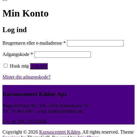
Min Konto
Log ind
Påkrævet
Brugernavn eller e-mailadresse
*
Påkrævet
Adgangskode
*
Husk mig
Log ind
Mistet din adgangskode?
Kursuscentret Kilden Aps
Poppelstykket 8G, DK-2450 København SV
Tlf. 70 400 600 – mail: kilden@kilden.dk
Cvr. nr. DK-32155448
Copyright © 2026
Kursuscentret Kilden
. All rights reserved. Theme