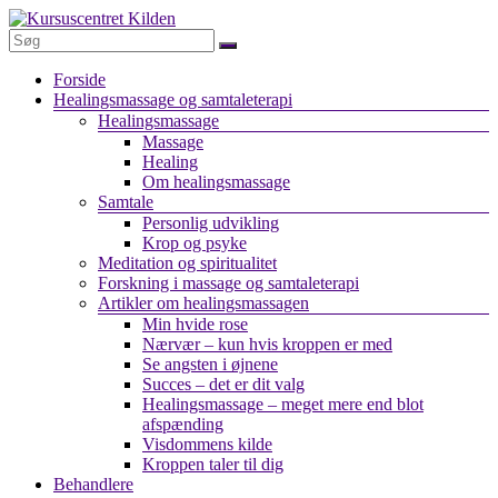
Skip
to
content
Kursuscentret
Menu
Forside
Kilden
Healingsmassage og samtaleterapi
Healingsmassage
Healingsmassage
Massage
&
Healing
samtaleterapi
Om healingsmassage
Samtale
Personlig udvikling
Krop og psyke
Meditation og spiritualitet
Forskning i massage og samtaleterapi
Artikler om healingsmassagen
Min hvide rose
Nærvær – kun hvis kroppen er med
Se angsten i øjnene
Succes – det er dit valg
Healingsmassage – meget mere end blot
afspænding
Visdommens kilde
Kroppen taler til dig
Behandlere